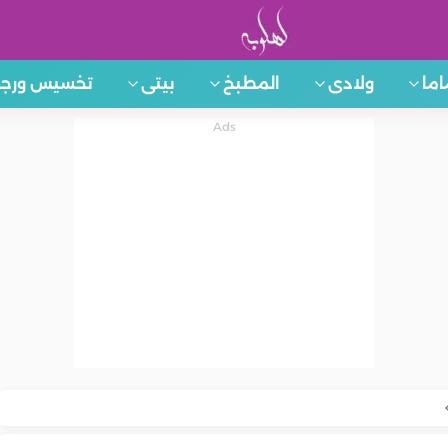
اما
ولادى
المطبخ
بيتى
تخسيس ورجي