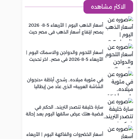
الاكثر مشاهده
أسعار الذهب اليوم | الأربعاء 5-8- 2026
بمصر ارتفاع أسعار الذهب في مصر حيث
سجل عيار 21 متوسط 5,920 جنيه
أسعار اللحوم والدواجن والاسماك اليوم |
الأربعاء 5-8-2026 في مصر.. اخر تحديث
في مئوية ميلاده.. رشدي أباظة «دنجوان
الشاشة العربية» الذي عاد من إيطاليا
ليصنع مجده في السينما المصرية
سارة خليفة تتصدر التريند.. الحكم في
قضية هتك عرض سائقها اليوم بعد إحالة
أوراقها للمفتي في تصنيع المخدرات
أسعار الخضروات والفاكهة اليوم | الأربعاء