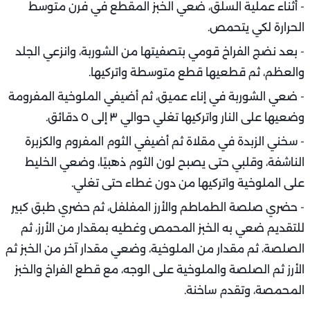
- أثناء عملية السلق، ضعي الخبز المقطع في فرن متوسط
الحرارة لكي يتحمص.
- بعد نضج الفراخ قومي بتصفيتها من الشوربة، وانزعي الجلد
والعظم، ثم قطعيها قطع متوسطة واتركيها.
- ضعي الشوربة في إناء عميق، ثم أضيفي الملوخية المفرومة
وضعيها على النار واتركيها تغلي حوالي ٣ إلى ٥ دقائق.
- سخني الزبدة في مقلاة ثم أضيفي الثوم المفروم والكزبرة
الناشفة، وقلبي حتى يصبح لون الثوم ذهبيًا، وضعي الخليط
على الملوخية واتركيها من دون غطاء حتى تغلي.
- حضري صلصة الطماطم والأرز المفلفل، ثم حضري طبق كبير
للتقديم ضعي به الخبز المحمص وغطيه بمقدار من الأرز، ثم
الصلصة، ثم مقدار من الملوخية، وضعي مقدار آخر من الخبز ثم
الأرز ثم الصلصة والملوخية على الوجه، مع قطع الفراخ والخبز
المحمصة، وتقدم ساخنة.