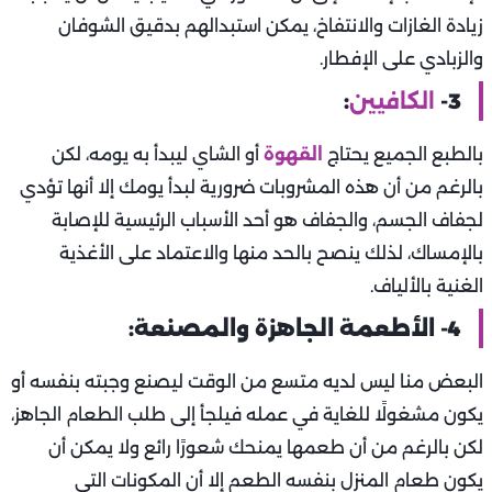
زيادة الغازات والانتفاخ، يمكن استبدالهم بدقيق الشوفان
والزبادي على الإفطار.
3-
الكافيين
:
بالطبع الجميع يحتاج
القهوة
أو الشاي ليبدأ به يومه، لكن
بالرغم من أن هذه المشروبات ضرورية لبدأ يومك إلا أنها تؤدي
لجفاف الجسم، والجفاف هو أحد الأسباب الرئيسية للإصابة
بالإمساك، لذلك ينصح بالحد منها والاعتماد على الأغذية
الغنية بالألياف.
4- الأطعمة الجاهزة والمصنعة:
البعض منا ليس لديه متسع من الوقت ليصنع وجبته بنفسه أو
يكون مشغولًا للغاية في عمله فيلجأ إلى طلب الطعام الجاهز،
لكن بالرغم من أن طعمها يمنحك شعورًا رائع ولا يمكن أن
يكون طعام المنزل بنفسه الطعم إلا أن المكونات التي