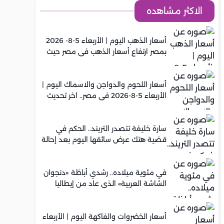
الاكثر مشاهده
أسعار الذهب اليوم | الأربعاء 5-8- 2026
بمصر ارتفاع أسعار الذهب في مصر حيث
سجل عيار 21 متوسط 5,920 جنيه
أسعار اللحوم والدواجن والاسماك اليوم |
الأربعاء 5-8-2026 في مصر.. اخر تحديث
سارة خليفة تتصدر التريند.. الحكم في
قضية هتك عرض سائقها اليوم بعد إحالة
أوراقها للمفتي في تصنيع المخدرات
في مئوية ميلاده.. رشدي أباظة «دنجوان
الشاشة العربية» الذي عاد من إيطاليا
ليصنع مجده في السينما المصرية
أسعار الخضروات والفاكهة اليوم | الأربعاء