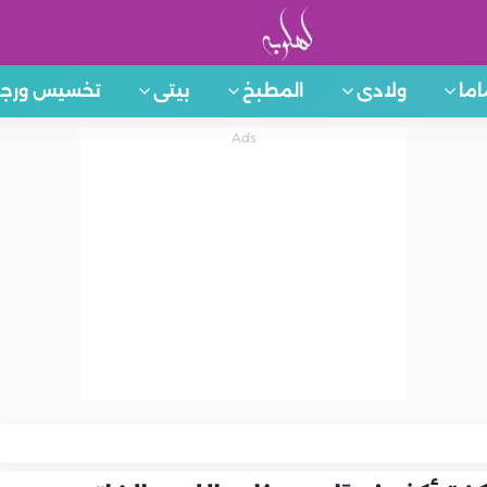
اما
ولادى
المطبخ
بيتى
تخسيس ورجي