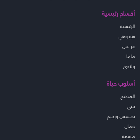
أقسام رئيسية
الرئيسية
هو وهي
عرايس
ماما
ولادى
أسلوب حياة
المطبخ
بيتى
تخسيس ورجيم
جمال
موضة