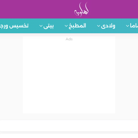
اما
ولادى
المطبخ
بيتى
تخسيس ورجي