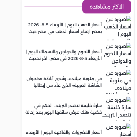
الاكثر مشاهده
أسعار الذهب اليوم | الأربعاء 5-8- 2026
بمصر ارتفاع أسعار الذهب في مصر حيث
سجل عيار 21 متوسط 5,920 جنيه
أسعار اللحوم والدواجن والاسماك اليوم |
الأربعاء 5-8-2026 في مصر.. اخر تحديث
في مئوية ميلاده.. رشدي أباظة «دنجوان
الشاشة العربية» الذي عاد من إيطاليا
ليصنع مجده في السينما المصرية
سارة خليفة تتصدر التريند.. الحكم في
قضية هتك عرض سائقها اليوم بعد إحالة
أوراقها للمفتي في تصنيع المخدرات
أسعار الخضروات والفاكهة اليوم | الأربعاء