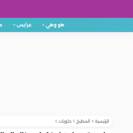
هو وهي
عرايس
م
الرئيسية
المطبخ
حلويات