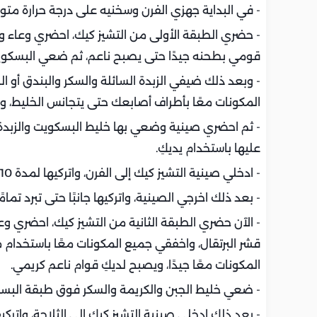
- في البداية جهزي الفرن وسخنيه على درجة حرارة متوسطة 180
- حضري الطبقة الأولى من التشيز كيك، احضري وعاء
قومي بطحنه جيدًا حتى يصبح ناعم، ثم ضعي البسكو
- وبعد ذلك ضيفي الزبدة السائلة والسكر والبندق أو
المكونات معًا بأطراف أصابعك حتى يتجانس الخليط، و
- ثم احضري صينية وضعي بها خليط البسكويت والزبدة
عليها باستخدام يديكِ.
- ادخلي صينية التشيز كيك إلى الفرن، واتركيها لمدة 10 دقائق تقريبًا.
- بعد ذلك اخرجي الصينية، واتركيها جانبًا حتى تبرد تمامًا
- الآن حضري الطبقة الثانية من التشيز كيك، احضري و
قشر البرتقال، واخفقي جميع المكونات معًا باستخد
المكونات معًا جيدًا، ويصبح لديكِ قوام ناعم كريمي.
- ضعي خليط الجبن والكريمة والسكر فوق طبقة البسكو
- بعد ذلك ادخلي صينية التشيز كيك إلى الثلاجة، واتركي