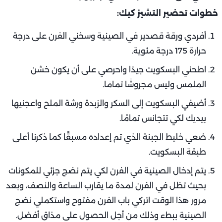
خطوات تحضير التشيز كيك:
أفردي ورقة قصدير في الصينية وسخني الفرن على درجة
حرارة 175 درجة مئوية.
اطحني البسكويت جيدًا واحرصي على أن يكون خشن
الملمس وليس مجروشًا تمامًا.
أضيفي البسكويت إلى السكر والزبدة ورشة الملح واعجنيها
بيديك لكي تتجانس تمامًا.
ضعي خليط الجبنة الذي تم إعداده مسبقًا كما ذكرنا أعلى
طبقة البسكويت.
يتم إدخال الصينية في الفرن لكي يتم نضج جزئي للمكونات
بحيث تظل في الفرن لمدة ما يقارب الساعة والنصف، وبعد
مرور هذا الوقت اتركي باب الفرن مفتوح واستكملي نضج
الصينية ببطء وذلك من أجل الحصول على مذاق أفضل.