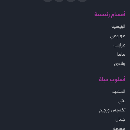
أقسام رئيسية
الرئيسية
هو وهي
عرايس
ماما
ولادى
أسلوب حياة
المطبخ
بيتى
تخسيس ورجيم
جمال
موضة