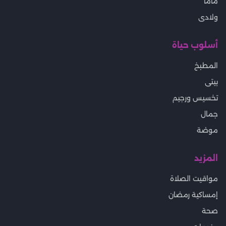
ماما
ولادى
أسلوب حياة
المطبخ
بيتى
تخسيس ورجيم
جمال
موضة
المزيد
مواقيت الصلاة
إمساكية رمضان
صحة