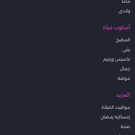
ماما
ولادى
أسلوب حياة
المطبخ
بيتى
تخسيس ورجيم
جمال
موضة
المزيد
مواقيت الصلاة
إمساكية رمضان
صحة