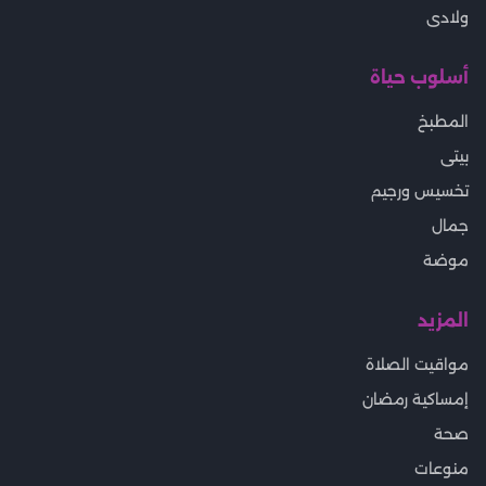
ولادى
أسلوب حياة
المطبخ
بيتى
تخسيس ورجيم
جمال
موضة
المزيد
مواقيت الصلاة
إمساكية رمضان
صحة
منوعات