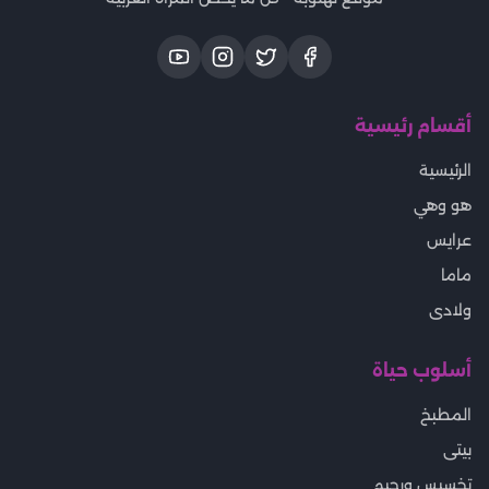
أقسام رئيسية
الرئيسية
هو وهي
عرايس
ماما
ولادى
أسلوب حياة
المطبخ
بيتى
تخسيس ورجيم