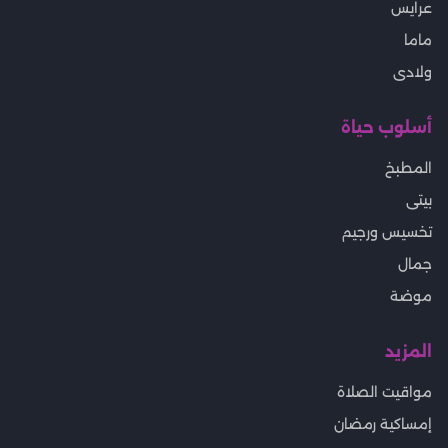
عرايس
ماما
ولادى
أسلوب حياة
المطبخ
بيتى
تخسيس ورجيم
جمال
موضة
المزيد
مواقيت الصلاة
إمساكية رمضان