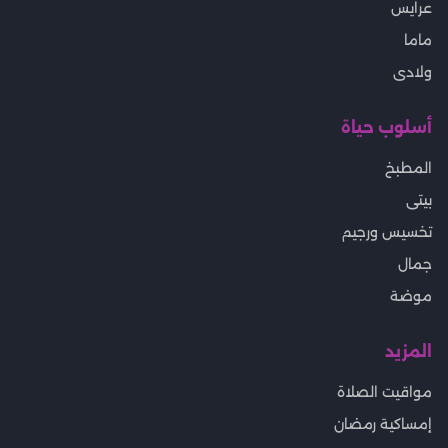
عرايس
ماما
ولادى
أسلوب حياة
المطبخ
بيتى
تخسيس ورجيم
جمال
موضة
المزيد
مواقيت الصلاة
إمساكية رمضان