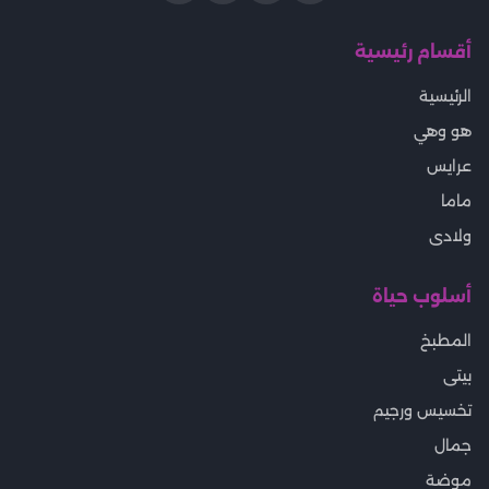
أقسام رئيسية
الرئيسية
هو وهي
عرايس
ماما
ولادى
أسلوب حياة
المطبخ
بيتى
تخسيس ورجيم
جمال
موضة