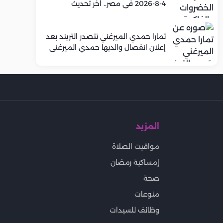
4-8-2026 في مصر.. اخر تحديث
تمارا حمدي الميرغني تتصدر التريند بعد
إعلان انفصال والديها حمدي الميرغني
وإسراء عبد الفتاح
المزيد
مواقيت الصلاة
إمساكية رمضان
صحة
منوعات
وظائف للسيدات