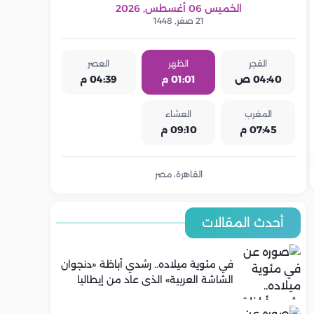
الخميس 06 أغسطس, 2026
21 صفر, 1448
الفجر
الظهر
العصر
04:40 ص
01:01 م
04:39 م
المغرب
العشاء
07:45 م
09:10 م
القاهرة، مصر
أحدث المقالات
في مئوية ميلاده.. رشدي أباظة «دنجوان
الشاشة العربية» الذي عاد من إيطاليا
ليصنع مجده في السينما المصرية