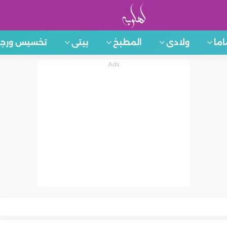
اما
ولادى
المطبخ
بيتى
تخسيس ورجي
المطبخ
المطبخ