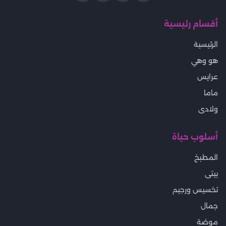
أقسام رئيسية
الرئيسية
هو وهي
عرايس
ماما
ولادى
أسلوب حياة
المطبخ
بيتى
تخسيس ورجيم
جمال
موضة