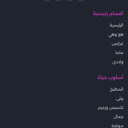
أقسام رئيسية
الرئيسية
هو وهي
عرايس
ماما
ولادى
أسلوب حياة
المطبخ
بيتى
تخسيس ورجيم
جمال
موضة