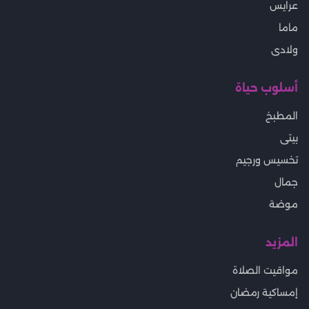
عرايس
ماما
ولادى
أسلوب حياة
المطبخ
بيتى
تخسيس ورجيم
جمال
موضة
المزيد
مواقيت الصلاة
إمساكية رمضان