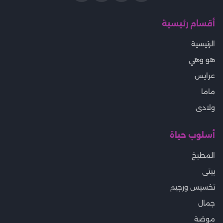
أقسام رئيسية
الرئيسية
هو وهي
عرايس
ماما
ولادى
أسلوب حياة
المطبخ
بيتى
تخسيس ورجيم
جمال
موضة