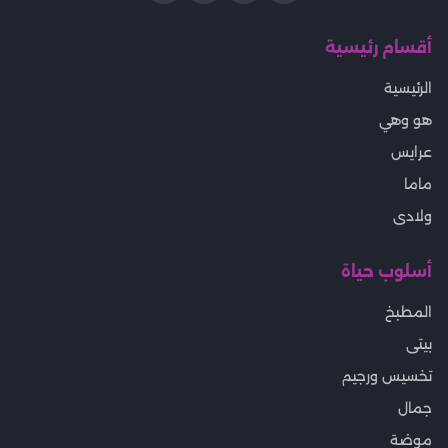
أقسام رئيسية
الرئيسية
هو وهي
عرايس
ماما
ولادى
أسلوب حياة
المطبخ
بيتى
تخسيس ورجيم
جمال
موضة