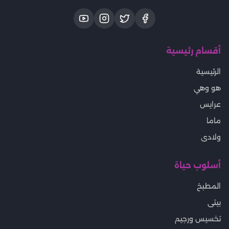
أقسام رئيسية
الرئيسية
هو وهي
عرايس
ماما
ولادى
أسلوب حياة
المطبخ
بيتى
تخسيس ورجيم