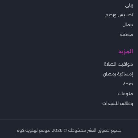
بيتى
تخسيس ورجيم
جمال
موضة
المزيد
مواقيت الصلاة
إمساكية رمضان
صحة
منوعات
وظائف للسيدات
جميع حقوق النشر محفوظة ©
2026
موقع لهلوبه.كوم