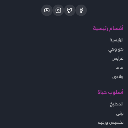
أقسام رئيسية
الرئيسية
هو وهي
عرايس
ماما
ولادى
أسلوب حياة
المطبخ
بيتى
تخسيس ورجيم