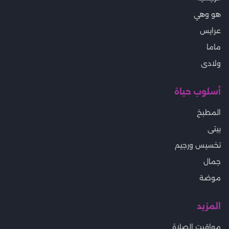
هو وهي
عرايس
ماما
ولادى
أسلوب حياة
المطبخ
بيتى
تخسيس ورجيم
جمال
موضة
المزيد
مواقيت الصلاة