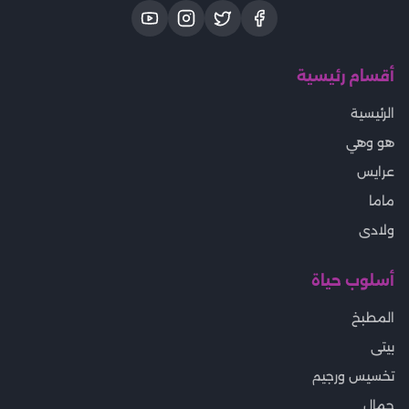
أقسام رئيسية
الرئيسية
هو وهي
عرايس
ماما
ولادى
أسلوب حياة
المطبخ
بيتى
تخسيس ورجيم
جمال