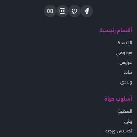
أقسام رئيسية
الرئيسية
هو وهي
عرايس
ماما
ولادى
أسلوب حياة
المطبخ
بيتى
تخسيس ورجيم