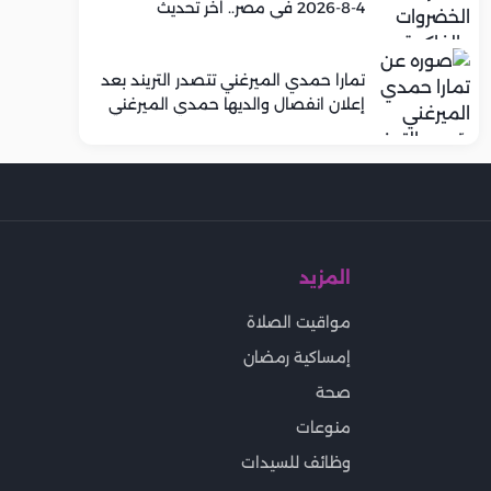
4-8-2026 في مصر.. اخر تحديث
تمارا حمدي الميرغني تتصدر التريند بعد
إعلان انفصال والديها حمدي الميرغني
وإسراء عبد الفتاح
المزيد
مواقيت الصلاة
إمساكية رمضان
صحة
منوعات
وظائف للسيدات