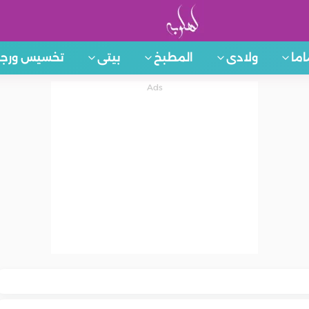
اما
ولادى
المطبخ
بيتى
تخسيس ورجي