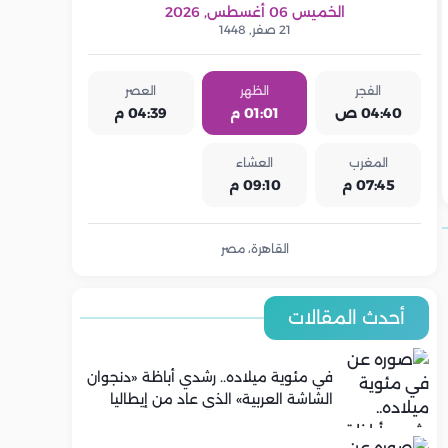
الخميس 06 أغسطس, 2026
21 صفر, 1448
الفجر
الظهر
العصر
04:40 ص
01:01 م
04:39 م
المغرب
العشاء
07:45 م
09:10 م
القاهرة، مصر
أحدث المقالات
في مئوية ميلاده.. رشدي أباظة «دنجوان
الشاشة العربية» الذي عاد من إيطاليا
ليصنع مجده في السينما المصرية