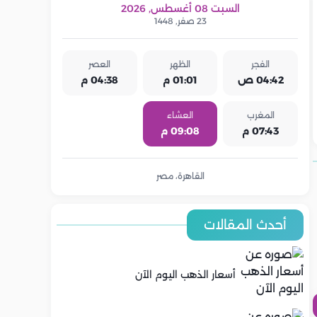
السبت 08 أغسطس, 2026
23 صفر, 1448
الفجر
الظهر
العصر
04:42 ص
01:01 م
04:38 م
المغرب
العشاء
07:43 م
09:08 م
القاهرة، مصر
أحدث المقالات
أسعار الذهب اليوم الآن