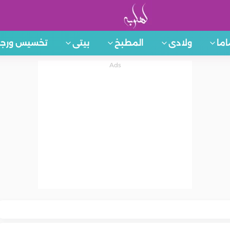
اما
ولادى
المطبخ
بيتى
تخسيس ورجي