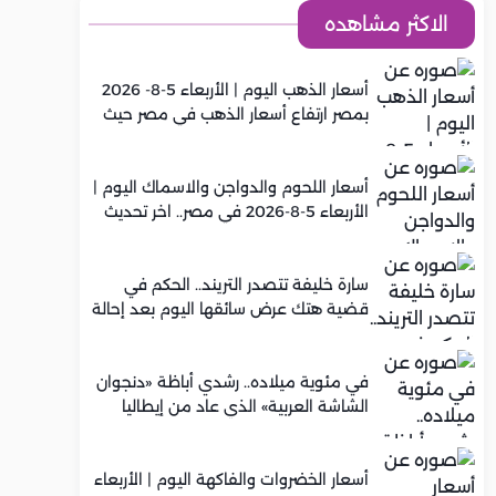
الاكثر مشاهده
أسعار الذهب اليوم | الأربعاء 5-8- 2026
بمصر ارتفاع أسعار الذهب في مصر حيث
سجل عيار 21 متوسط 5,920 جنيه
أسعار اللحوم والدواجن والاسماك اليوم |
الأربعاء 5-8-2026 في مصر.. اخر تحديث
سارة خليفة تتصدر التريند.. الحكم في
قضية هتك عرض سائقها اليوم بعد إحالة
أوراقها للمفتي في تصنيع المخدرات
في مئوية ميلاده.. رشدي أباظة «دنجوان
الشاشة العربية» الذي عاد من إيطاليا
ليصنع مجده في السينما المصرية
أسعار الخضروات والفاكهة اليوم | الأربعاء