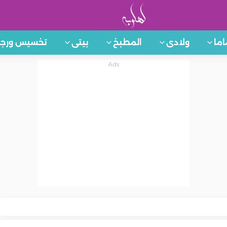
اما
ولادى
المطبخ
بيتى
تخسيس ورجي