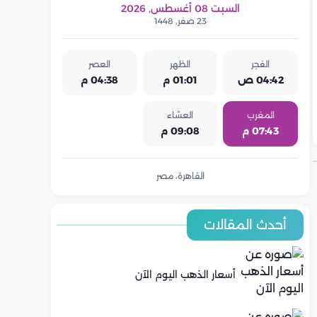
السبت 08 أغسطس, 2026
23 صفر, 1448
الفجر
الظهر
العصر
04:42 ص
01:01 م
04:38 م
المغرب
العشاء
07:43 م
09:08 م
القاهرة، مصر
أحدث المقالات
أسعار الذهب اليوم الآن