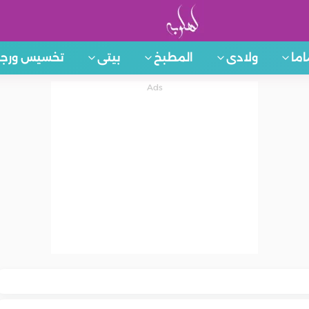
اما
ولادى
المطبخ
بيتى
تخسيس ورجي