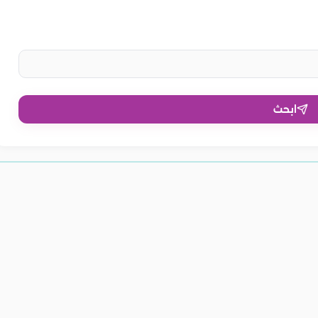
ابحث
أثناء المرض.. كيف
فوائد التعرق أثناء الرياضة.. كيف
 في تسريع الشفاء؟
يساهم في تحسين صحتك ولياقتك؟