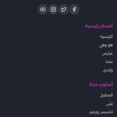
أقسام رئيسية
الرئيسية
هو وهي
عرايس
ماما
ولادى
أسلوب حياة
المطبخ
بيتى
تخسيس ورجيم