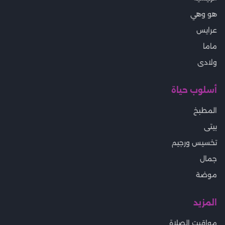
هو وهي
عرايس
ماما
ولادى
أسلوب حياة
المطبخ
بيتى
تخسيس ورجيم
جمال
موضة
المزيد
مواقيت الصلاة