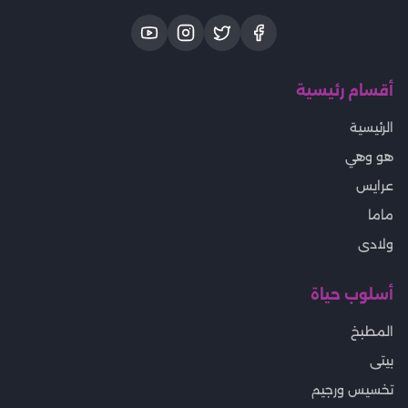
أقسام رئيسية
الرئيسية
هو وهي
عرايس
ماما
ولادى
أسلوب حياة
المطبخ
بيتى
تخسيس ورجيم