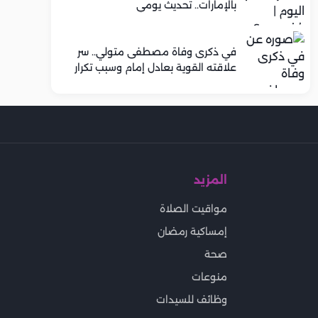
بالإمارات.. تحديث يومي
في ذكرى وفاة مصطفى متولي.. سر
علاقته القوية بعادل إمام وسبب تكرار
تعاونهما الفني
المزيد
مواقيت الصلاة
إمساكية رمضان
صحة
منوعات
وظائف للسيدات