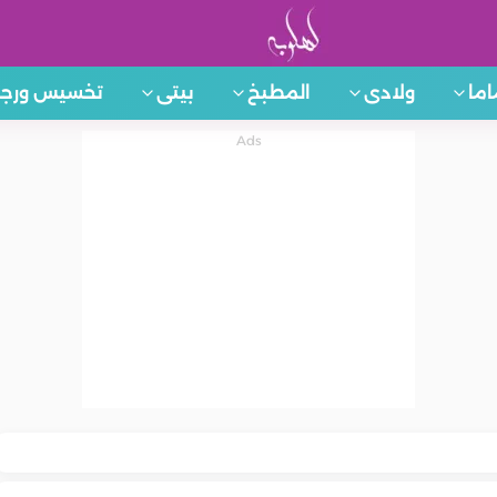
اما
ولادى
المطبخ
بيتى
تخسيس ورجي