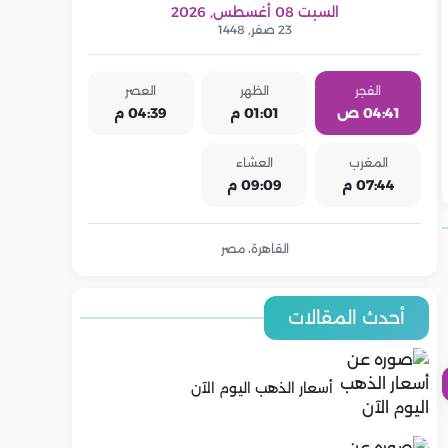
السبت 08 أغسطس, 2026
23 صفر, 1448
الفجر
الظهر
العصر
04:41 ص
01:01 م
04:39 م
المغرب
العشاء
07:44 م
09:09 م
القاهرة، مصر
أحدث المقالات
أسعار الذهب اليوم الآن