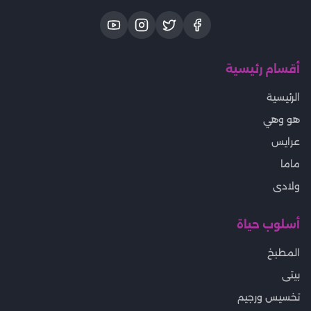
أقسام رئيسية
الرئيسية
هو وهي
عرايس
ماما
ولادى
أسلوب حياة
المطبخ
بيتى
تخسيس ورجيم