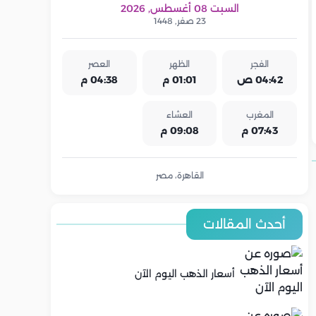
السبت 08 أغسطس, 2026
23 صفر, 1448
الفجر
الظهر
العصر
04:42 ص
01:01 م
04:38 م
المغرب
العشاء
07:43 م
09:08 م
القاهرة، مصر
أحدث المقالات
أسعار الذهب اليوم الآن