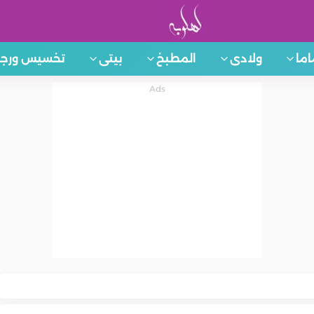
اما
ولادى
المطبخ
بيتى
تخسيس ورجي