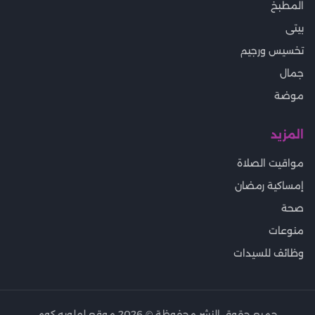
المطبخ
بيتى
تخسيس ورجيم
جمال
موضة
المزيد
مواقيت الصلاة
إمساكية رمضان
صحة
منوعات
وظائف للسيدات
جميع حقوق النشر محفوظة ©
2026
موقع لهلوبه.كوم