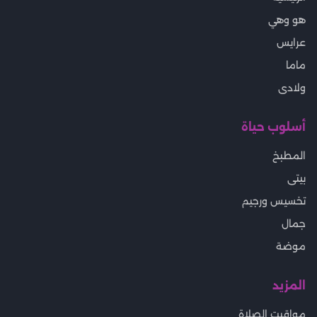
هو وهي
عرايس
ماما
ولادى
أسلوب حياة
المطبخ
بيتى
تخسيس ورجيم
جمال
موضة
المزيد
مواقيت الصلاة