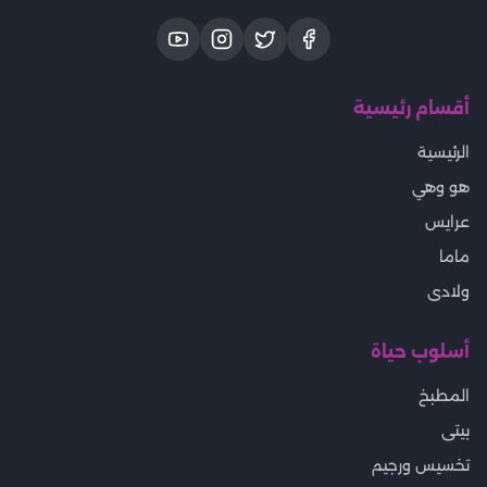
أقسام رئيسية
الرئيسية
هو وهي
عرايس
ماما
ولادى
أسلوب حياة
المطبخ
بيتى
تخسيس ورجيم