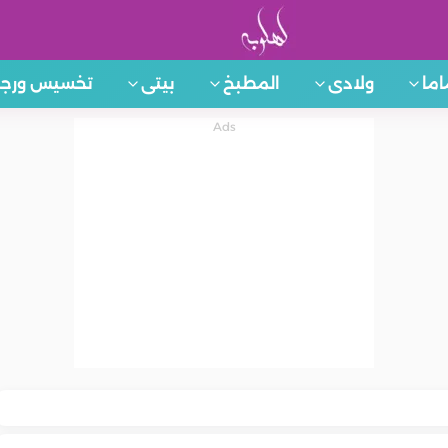
اما
ولادى
المطبخ
بيتى
تخسيس ورجي