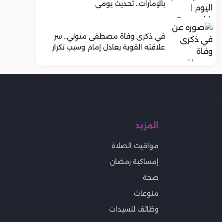
بالإمارات.. تحديث يومي
في ذكرى وفاة مصطفى متولي.. سر
علاقته القوية بعادل إمام وسبب تكرار
تعاونهما الفني
المزيد
مواقيت الصلاة
إمساكية رمضان
صحة
منوعات
وظائف للسيدات