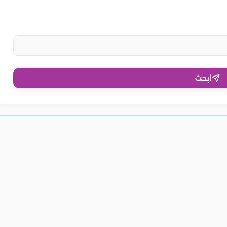
ابحث
مل السريع.. كيفية
متى استخدم حبوب دوفاستون..
ن لتثبيت الحمل..
أضرار مثبت الحمل دوفاستون
واحتياطات مهمة عند استخدامه
امه
والأعراض الجانبية الشائعة والنادرة