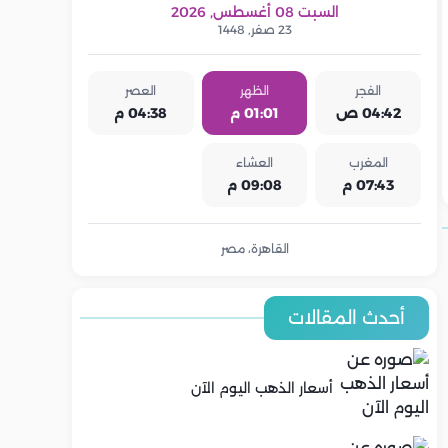
السبت 08 أغسطس, 2026
23 صفر, 1448
الفجر
الظهر
العصر
04:42 ص
01:01 م
04:38 م
المغرب
العشاء
07:43 م
09:08 م
القاهرة، مصر
أحدث المقالات
أسعار الذهب اليوم الآن