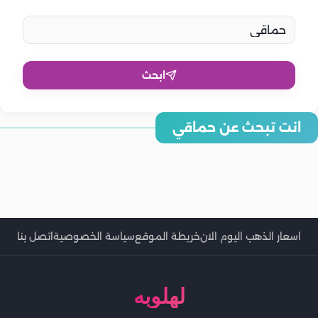
ابحث
شيماء سيف تدافع عن محمد حماقي بعد أزمة «جدة حبيبتي»: بلاش
انت تبحث عن حماقي
نهاجم الفنانين بسبب المجاملة
حماقي يثير الجدل بتفكيره في دخوله التمثيل ويكشف عن شروطه
حماقي يعلن عن مشاركته في فيلم سينمائي قريبًا.. ما الحكاية؟
صورة قديمة لحماقي وحسام حبيب وتامر حسني بشكل غريب.. كيف
شاهد هدية حماقي لأحمد حلمي في عيد ميلاده
حماقي يطرح بوستر ألبومه الجديد ووجود تشابه مع بوستر ألبوم
كانوا؟
الهضبة الأخير
محمد حماقي يدعم منتخب مصر قبل مباراة سوازيلاند اليوم ‏
اسعار الذهب اليوم الان
خريطة الموقع
سياسة الخصوصية
اتصل بنا
لهلوبه