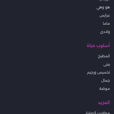
هو وهي
عرايس
ماما
ولادى
أسلوب حياة
المطبخ
بيتى
تخسيس ورجيم
جمال
موضة
المزيد
مواقيت الصلاة