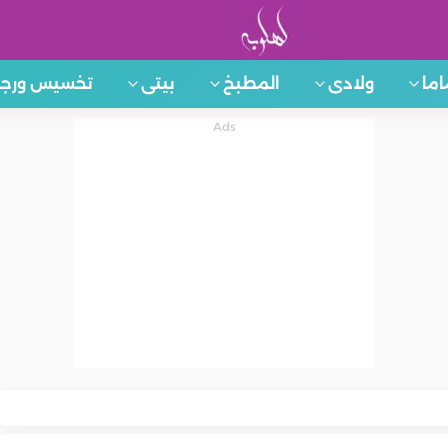
اما
ولادى
المطبخ
بيتى
تخسيس ورجي