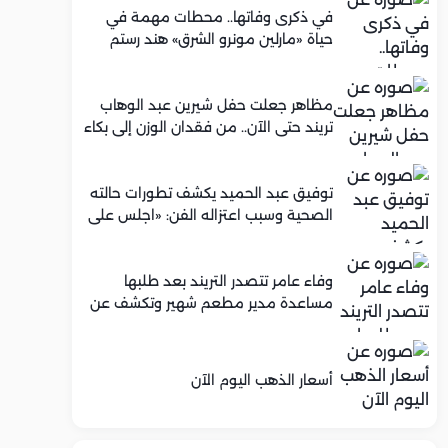
في ذكرى وفاتها.. محطات مهمة في
حياة «مارلين مونرو الشرق» هند رستم
مظاهر جعلت حفل شيرين عبد الوهاب
تريند حتى الآن.. من فقدان الوزن إلى بكاء
محمود الليثي
توفيق عبد الحميد يكشف تطورات حالته
الصحية وسبب اعتزاله الفن: «اجلس على
كرسي متحرك»
وفاء عامر تتصدر التريند بعد طلبها
مساعدة مدير مطعم شهير وتكشف عن
عرض عمل له.. ما الحكاية؟
أسعار الذهب اليوم الآن