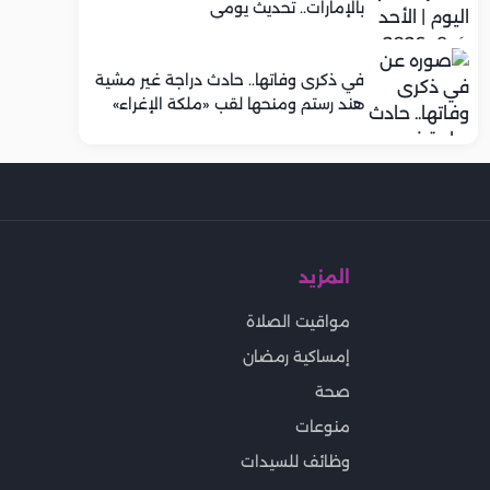
بالإمارات.. تحديث يومي
في ذكرى وفاتها.. حادث دراجة غير مشية
هند رستم ومنحها لقب «ملكة الإغراء»
المزيد
مواقيت الصلاة
إمساكية رمضان
صحة
منوعات
وظائف للسيدات