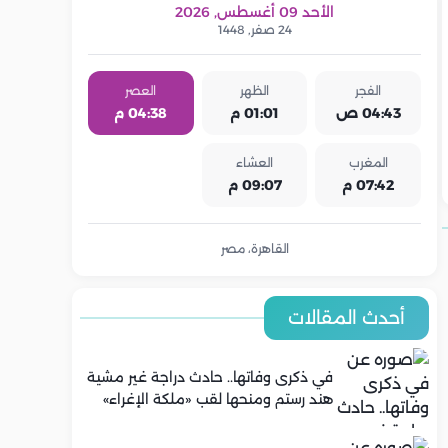
الأحد 09 أغسطس, 2026
24 صفر, 1448
الفجر
الظهر
العصر
04:43 ص
01:01 م
04:38 م
المغرب
العشاء
07:42 م
09:07 م
القاهرة، مصر
أحدث المقالات
في ذكرى وفاتها.. حادث دراجة غير مشية
هند رستم ومنحها لقب «ملكة الإغراء»