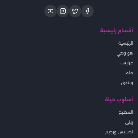
أقسام رئيسية
الرئيسية
هو وهي
عرايس
ماما
ولادى
أسلوب حياة
المطبخ
بيتى
تخسيس ورجيم