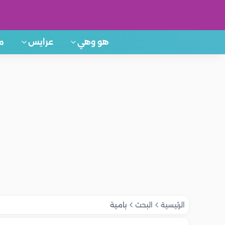
هو وهي
عرايس
م
الرئيسية
البحث
بامية