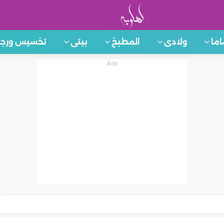
اما
ولادى
المطبخ
بيتى
تخسيس ورجي