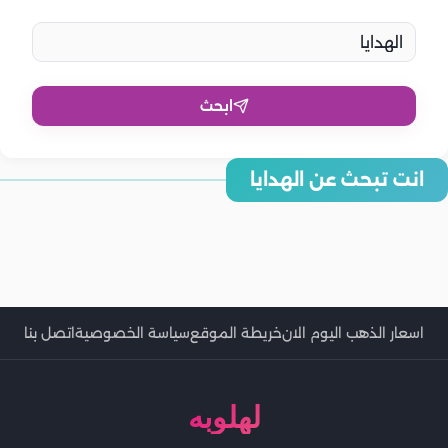
ابحث
انت تبحث عن الهدايا
ماذا يحب برج العقرب في الهدايا؟ دليلك لاختيار الهدية المثالية
6 طرق مبتكرة للاعتراف بالحب باستخدام الهدايا
أفضل الهدايا التي يمكن تقديمها للعروس في يوم الزفاف
8 أشياء تسعد المرأة في الزواج بخلاف الهدايا
هذه الهدايا لا يفضلها الرجال أبدًا
شاهد بالصور ياسمين صبري تزور أطفال مستشفى أبو الريش وتوزع
هذه الهدايا المفضلة للزوج.. احضريها له في عيد ميلاده
عليهم الهدايا.. وأبو هشيمة يعلق!
اسعار الذهب اليوم الان
خريطة الموقع
سياسة الخصوصية
اتصل بنا
لهلوبه