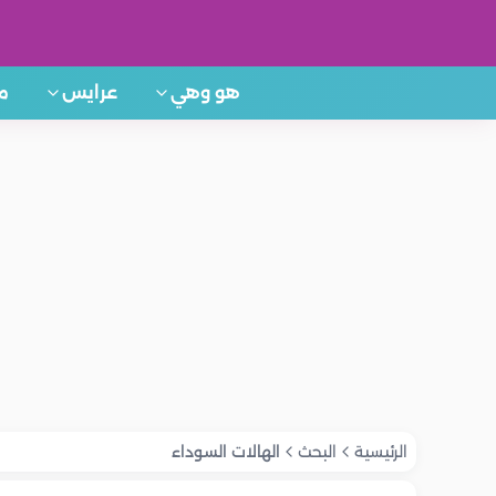
هو وهي
عرايس
م
الرئيسية
البحث
الهالات السوداء