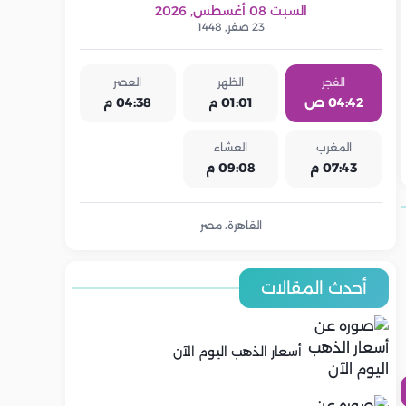
السبت 08 أغسطس, 2026
23 صفر, 1448
الفجر
الظهر
العصر
04:42 ص
01:01 م
04:38 م
المغرب
العشاء
07:43 م
09:08 م
القاهرة، مصر
أحدث المقالات
أسعار الذهب اليوم الآن