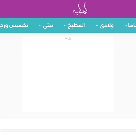
اما
ولادى
المطبخ
بيتى
تخسيس ورجي