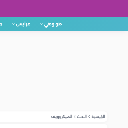
هو وهي
عرايس
م
الرئيسية
البحث
الميكروويف