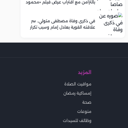
بالتزامن مع اقتراب عرض فيلم «محمود
التاني»
في ذكرى وفاة مصطفى متولي.. سر
علاقته القوية بعادل إمام وسبب تكرار
تعاونهما الفني
المزيد
مواقيت الصلاة
إمساكية رمضان
صحة
منوعات
وظائف للسيدات