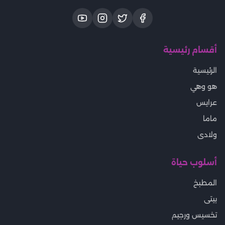
أقسام رئيسية
الرئيسية
هو وهي
عرايس
ماما
ولادى
أسلوب حياة
المطبخ
بيتى
تخسيس ورجيم