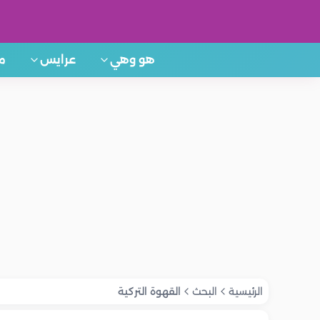
هو وهي
عرايس
م
الرئيسية
البحث
القهوة التركية