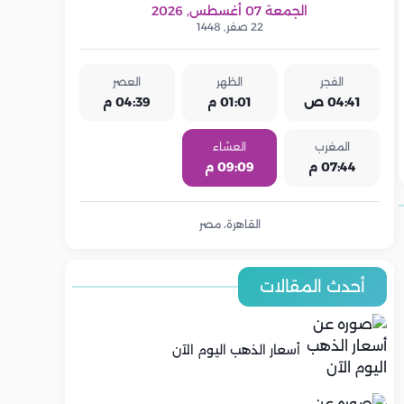
الجمعة 07 أغسطس, 2026
22 صفر, 1448
الفجر
الظهر
العصر
04:41 ص
01:01 م
04:39 م
المغرب
العشاء
07:44 م
09:09 م
القاهرة، مصر
أحدث المقالات
أسعار الذهب اليوم الآن