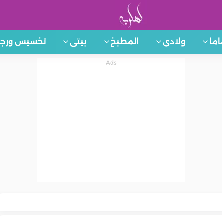
اما
ولادى
المطبخ
بيتى
تخسيس ورجي