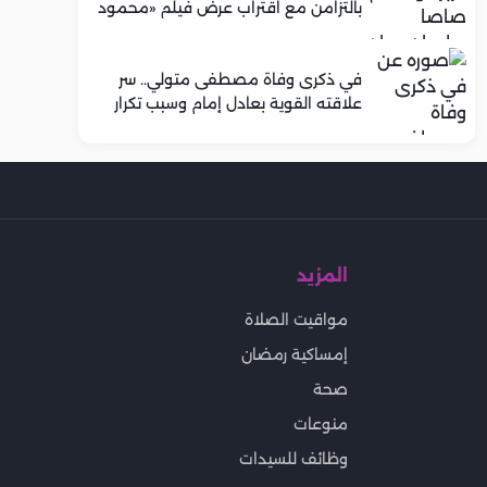
بالتزامن مع اقتراب عرض فيلم «محمود
التاني»
في ذكرى وفاة مصطفى متولي.. سر
علاقته القوية بعادل إمام وسبب تكرار
تعاونهما الفني
المزيد
مواقيت الصلاة
إمساكية رمضان
صحة
منوعات
وظائف للسيدات